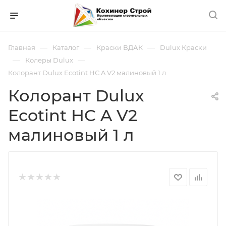
—
—
—
Главная
Каталог
Краски ВДАК
Dulux Краски
—
—
Колеры Dulux
Колорант Dulux Ecotint HC A V2 малиновый 1 л
Колорант Dulux
Ecotint HC A V2
малиновый 1 л