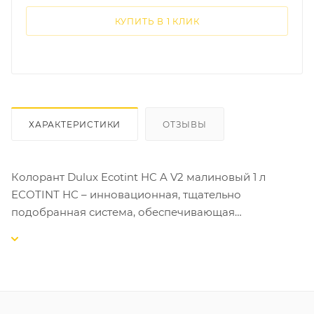
КУПИТЬ В 1 КЛИК
ХАРАКТЕРИСТИКИ
ОТЗЫВЫ
Колорант Dulux Ecotint HC A V2 малиновый 1 л
ЕСОТINТ НС – инновационная, тщательно
подобранная система, обеспечивающая
максимальное покрытие цветового пространства
при оптимальной стоимости колеровки.