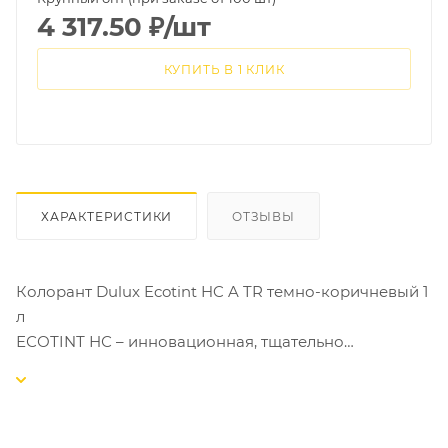
4 317.50
₽
/шт
КУПИТЬ В 1 КЛИК
ХАРАКТЕРИСТИКИ
ОТЗЫВЫ
Колорант Dulux Ecotint HC A TR темно-коричневый 1
л
ЕСОТINТ НС – инновационная, тщательно
подобранная система, обеспечивающая
максимальное покрытие цветового пространства
при оптимальной стоимости колеровки.