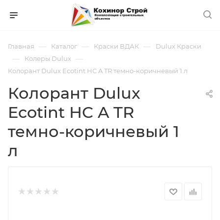
—
—
—
Главная
Каталог
Краски ВДАК
Dulux Краски
—
—
Колеры Dulux
Колорант Dulux Ecotint HC A TR темно-коричневый 1 л
Колорант Dulux
Ecotint HC A TR
темно-коричневый 1
л