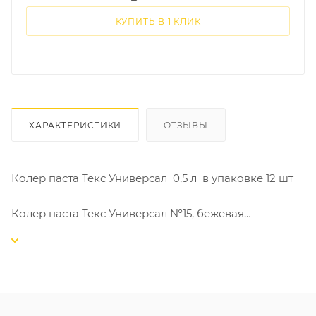
КУПИТЬ В 1 КЛИК
ХАРАКТЕРИСТИКИ
ОТЗЫВЫ
Колер паста Текс Универсал 0,5 л в упаковке 12 шт
Колер паста Текс Универсал №15, бежевая
Колер паста Текс Универсал №19, бирюзовая
Колер паста Текс Универсал №03, желтая
Колер паста Текс Универсал №14, зеленая
Колер паста Текс Универсал №05, изумрудная
Колер паста Текс Универсал №22, карамель