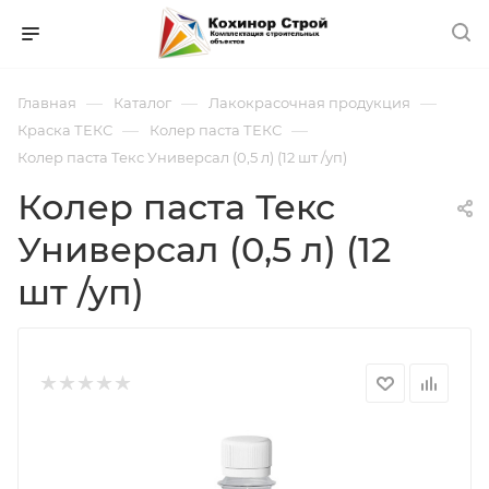
—
—
—
Главная
Каталог
Лакокрасочная продукция
—
—
Краска ТЕКС
Колер паста ТЕКС
Колер паста Текс Универсал (0,5 л) (12 шт /уп)
Колер паста Текс
Универсал (0,5 л) (12
шт /уп)