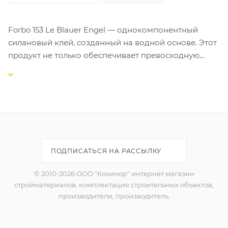
Forbo 153 Le Blauer Engel — однокомпонентный
силановый клей, созданный на водной основе. Этот
продукт не только обеспечивает превосходную
адгезию с различными поверхностями, но и
является экологически безопасным выбором. Клей
имеет маркировку Blauer Engel, подтверждающую
его высокие экологические стандарты.
Расход 1000-1200 г/м2
ПОДПИСАТЬСЯ НА РАССЫЛКУ
© 2010-2026 ООО "Кохинор" интернет магазин
стройматериалов, комплектация строительных объектов,
производители, производитель.