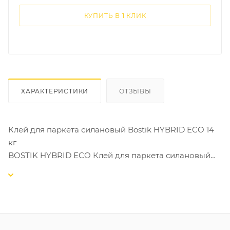
КУПИТЬ В 1 КЛИК
ХАРАКТЕРИСТИКИ
ОТЗЫВЫ
Клей для паркета силановый Bostik HYBRID ECO 14
кг
BOSTIK HYBRID ECO Клей для паркета силановый
BOSTIK HYBRID ECO (Хайбрид Эко) - гибридный
эластичный однокомпонентный клей нового
поколения для паркета и инженерной доски на
основе гибридной-технологии. Уникальный клеевой
состав не содержит: воду, органические