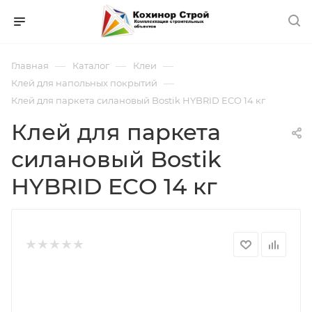
—
—
—
Главная
Каталог
Клеи
—
Клей для напольных покрытий
Клей для паркета силановый Bostik HYBRID ECO 14 кг
Клей для паркета
силановый Bostik
HYBRID ECO 14 кг