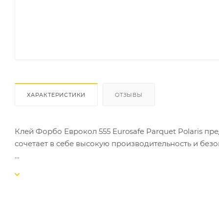
ХАРАКТЕРИСТИКИ
ОТЗЫВЫ
Клей Форбо Еврокол 555 Eurosafe Parquet Polaris 
сочетает в себе высокую производительность и безо
Forbo 555 создан на основе современных технологи
многослойной древесины, а также другой паркета в
Расход 300-350 г/м² - шпатель А2