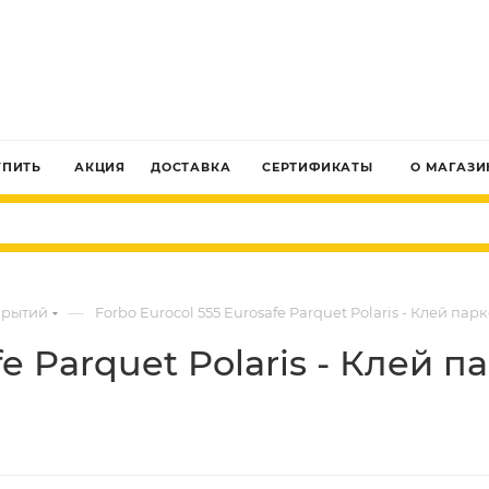
ЗАКАЗАТЬ ЗВОНОК
УПИТЬ
АКЦИЯ
ДОСТАВКА
СЕРТИФИКАТЫ
О МАГАЗИ
—
крытий
Forbo Eurocol 555 Eurosafe Parquet Polaris - Клей 
fe Parquet Polaris - Клей 