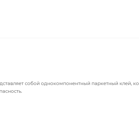
представляет собой однокомпонентный паркетный клей, к
пасность.
й, что делает его идеальным решением для укладки масс
 самых разнообразных интерьерах.