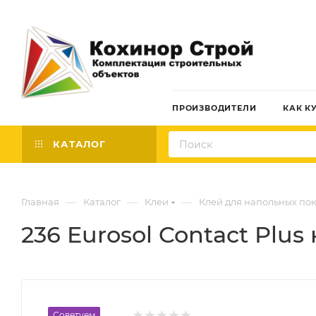
ПРОИЗВОДИТЕЛИ
КАК К
КАТАЛОГ
—
—
—
Главная
Каталог
Клеи
Клей для напольных по
236 Eurosol Contact Plus
Советуем