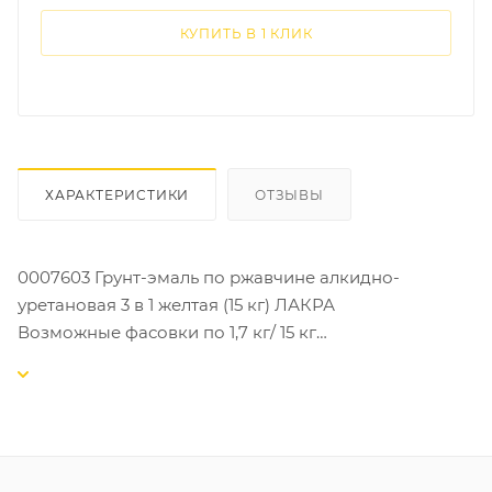
КУПИТЬ В 1 КЛИК
ХАРАКТЕРИСТИКИ
ОТЗЫВЫ
0007603 Грунт-эмаль по ржавчине алкидно-
уретановая 3 в 1 желтая (15 кг) ЛАКРА
Возможные фасовки по 1,7 кг/ 15 кг
Это продукт, который предназначен для защиты и
декоративной отделки металлических
поверхностей от коррозии, а также для обновления
старых поверхностей с ржавчиной. После