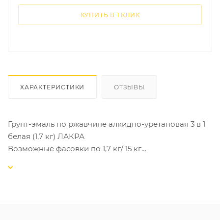
КУПИТЬ В 1 КЛИК
ХАРАКТЕРИСТИКИ
ОТЗЫВЫ
Грунт-эмаль по ржавчине алкидно-уретановая 3 в 1
белая (1,7 кг) ЛАКРА
Возможные фасовки по 1,7 кг/ 15 кг
Это продукт, который предназначен для защиты и
декоративной отделки металлических
поверхностей от коррозии, а также для обновления
старых поверхностей с ржавчиной. После