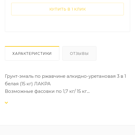
КУПИТЬ В 1 КЛИК
ХАРАКТЕРИСТИКИ
ОТЗЫВЫ
Грунт-эмаль по ржавчине алкидно-уретановая 3 в 1
белая (15 кг) ЛАКРА
Возможные фасовки по 1,7 кг/ 15 кг
Это продукт, который предназначен для защиты и
декоративной отделки металлических
поверхностей от коррозии, а также для обновления
старых поверхностей с ржавчиной. После