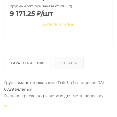
Крупный опт (при заказе от 100 шт)
9 171.25
₽
/шт
КУПИТЬ В 1 КЛИК
ХАРАКТЕРИСТИКИ
ОТЗЫВЫ
Грунт-эмаль по ржавчине Dali 3 в 1 глянцевая RAL
6029 зеленый
Гладкая краска по ржавчине для металлических
поверхностей.Защитная декоративная обработка
металлических поверхностей, в том числе
поражённых точечной или сплошной коррозией с