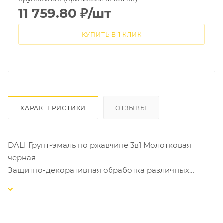
11 759.80
₽
/шт
КУПИТЬ В 1 КЛИК
ХАРАКТЕРИСТИКИ
ОТЗЫВЫ
DALI Грунт-эмаль по ржавчине 3в1 Молотковая
черная
Защитно-декоративная обработка различных
металлических поверхностей, в том числе
пораженных точечной или сплошной коррозией с
толщиной ржавчины до 100 мкм
Применяется внутри и снаружи помещений по