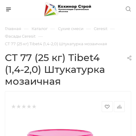
—
—
—
—
Главная
Каталог
Сухие смеси
Ceresit
—
Фасады Ceresit
СТ 77 (25 кг) Tibet4 (1,4-2,0) Штукатурка мозаичная
СТ 77 (25 кг) Tibet4
(1,4-2,0) Штукатурка
мозаичная