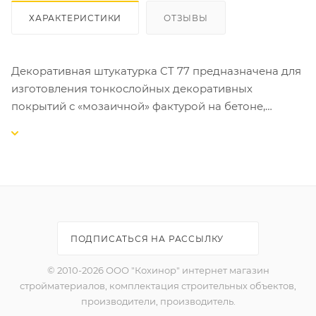
ХАРАКТЕРИСТИКИ
ОТЗЫВЫ
Декоративная штукатурка CT 77 предназначена для
изготовления тонкослойных декоративных
покрытий с «мозаичной» фактурой на бетоне,
цементных и гипсовых штукатурках, гипсокартоне,
древесностружечных плитах и т.д. внутри и снаружи
зданий.
СВОЙСТВА:
-готова к применению;
-выпускается 48 цветовых композиций;
ПОДПИСАТЬСЯ НА РАССЫЛКУ
-устойчива к истиранию и загрязнению;
-атмосферо- и морозостойкая;
© 2010-2026 ООО "Кохинор" интернет магазин
-пригодна для внутренних и наружных работ;
стройматериалов, комплектация строительных объектов,
-экологически безопасна.
производители, производитель.