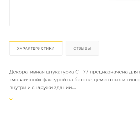
ХАРАКТЕРИСТИКИ
ОТЗЫВЫ
Декоративная штукатурка CT 77 предназначена для
«мозаичной» фактурой на бетоне, цементных и гипсо
внутри и снаружи зданий.
СВОЙСТВА:
-готова к применению;
-выпускается 48 цветовых композиций;
-устойчива к истиранию и загрязнению;
-атмосферо- и морозостойкая;