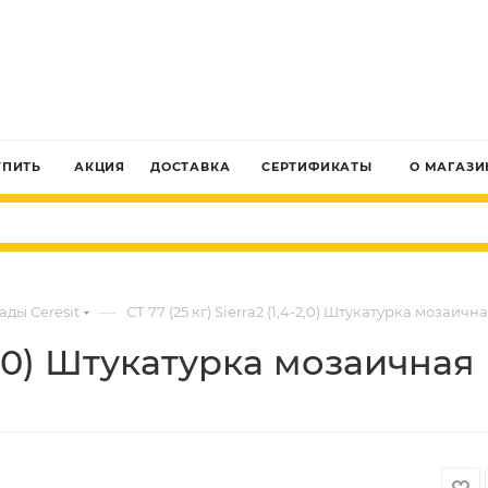
ЗАКАЗАТЬ ЗВОНОК
УПИТЬ
АКЦИЯ
ДОСТАВКА
СЕРТИФИКАТЫ
О МАГАЗИ
—
ады Ceresit
СТ 77 (25 кг) Sierra2 (1,4-2,0) Штукатурка мозаичн
4-2,0) Штукатурка мозаичная