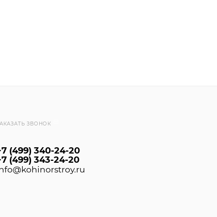
онных композиционных (СФТК) с теплоизоляционным с
нистую фактуру из разноцветной кварцевой или мраморн
овидное, очень прочное, стойкое к загрязнению и исти
рименяется в коридорах, холлах, входных группах, цок
АКАЗАТЬ ЗВОНОК
+7 (499) 340-24-20
+7 (499) 343-24-20
info@kohinorstroy.ru