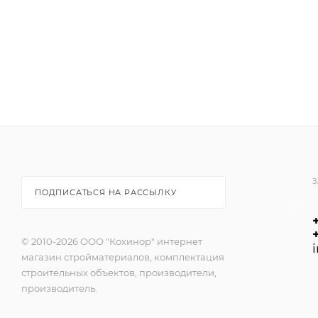
-пригодна для внутренних и наружных работ;
-экологически безопасна.
ОБЛАСТЬ ПРИМЕНЕНИЯ:
Рекомендована для систем фасадных теплоизоляци
пенополистирольных плит (Ceresit EPS). Имеет зер
крошки. После высыхания представляет собой стекл
покрытие, способное перекрывать мелкие трещины. П
парапетах и т.д.
З
ПОДПИСАТЬСЯ НА РАССЫЛКУ
© 2010-2026 ООО "Кохинор" интернет
магазин стройматериалов, комплектация
строительных объектов, производители,
производитель.