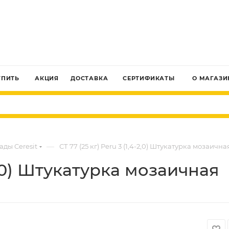
ЗАКАЗАТЬ ЗВОНОК
УПИТЬ
АКЦИЯ
ДОСТАВКА
СЕРТИФИКАТЫ
О МАГАЗИ
—
ады Ceresit
СТ 77 (25 кг) Peru 3 (1,4-2,0) Штукатурка мозаична
-2,0) Штукатурка мозаичная