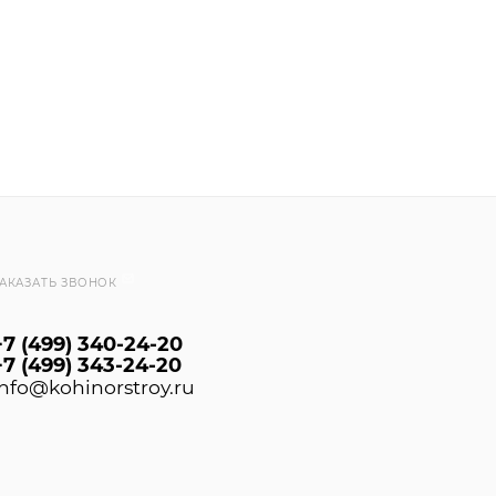
онных композиционных (СФТК) с теплоизоляционным с
нистую фактуру из разноцветной кварцевой или мраморн
овидное, очень прочное, стойкое к загрязнению и исти
рименяется в коридорах, холлах, входных группах, цок
АКАЗАТЬ ЗВОНОК
+7 (499) 340-24-20
+7 (499) 343-24-20
info@kohinorstroy.ru