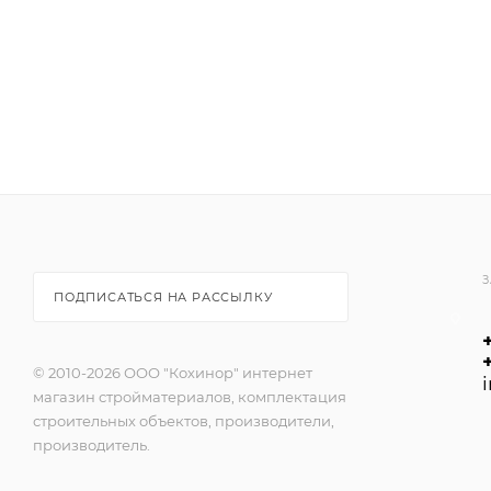
-пригодна для внутренних и наружных работ;
-экологически безопасна.
ОБЛАСТЬ ПРИМЕНЕНИЯ:
Рекомендована для систем фасадных теплоизоляци
пенополистирольных плит (Ceresit EPS). Имеет зер
крошки. После высыхания представляет собой стекл
покрытие, способное перекрывать мелкие трещины. П
парапетах и т.д.
З
ПОДПИСАТЬСЯ НА РАССЫЛКУ
© 2010-2026 ООО "Кохинор" интернет
магазин стройматериалов, комплектация
строительных объектов, производители,
производитель.