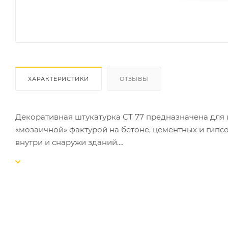
ХАРАКТЕРИСТИКИ
ОТЗЫВЫ
Декоративная штукатурка CT 77 предназначена для
«мозаичной» фактурой на бетоне, цементных и гипсо
внутри и снаружи зданий.
СВОЙСТВА:
-готова к применению;
-выпускается 48 цветовых композиций;
-устойчива к истиранию и загрязнению;
-атмосферо- и морозостойкая;