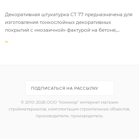
Декоративная штукатурка CT 77 предназначена для
изготовления тонкослойных декоративных
покрытий с «мозаичной» фактурой на бетоне,
цементных и гипсовых штукатурках, гипсокартоне,
древесностружечных плитах и т.д. внутри и снаружи
зданий.
СВОЙСТВА:
-готова к применению;
-выпускается 48 цветовых композиций;
ПОДПИСАТЬСЯ НА РАССЫЛКУ
-устойчива к истиранию и загрязнению;
-атмосферо- и морозостойкая;
© 2010-2026 ООО "Кохинор" интернет магазин
-пригодна для внутренних и наружных работ;
стройматериалов, комплектация строительных объектов,
-экологически безопасна.
производители, производитель.
ОБЛАСТЬ ПРИМЕНЕНИЯ:
Рекомендована для систем фасадных