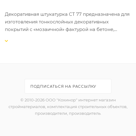
Декоративная штукатурка CT 77 предназначена для
изготовления тонкослойных декоративных
покрытий с «мозаичной» фактурой на бетоне,
цементных и гипсовых штукатурках, гипсокартоне,
древесностружечных плитах и т.д. внутри и снаружи
зданий.
СВОЙСТВА:
-готова к применению;
-выпускается 48 цветовых композиций;
ПОДПИСАТЬСЯ НА РАССЫЛКУ
-устойчива к истиранию и загрязнению;
-атмосферо- и морозостойкая;
© 2010-2026 ООО "Кохинор" интернет магазин
-пригодна для внутренних и наружных работ;
стройматериалов, комплектация строительных объектов,
-экологически безопасна.
производители, производитель.
ОБЛАСТЬ ПРИМЕНЕНИЯ:
Рекомендована для систем фасадных