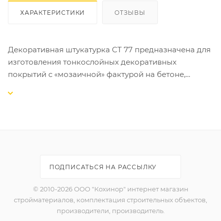
ХАРАКТЕРИСТИКИ
ОТЗЫВЫ
Декоративная штукатурка CT 77 предназначена для
изготовления тонкослойных декоративных
покрытий с «мозаичной» фактурой на бетоне,
цементных и гипсовых штукатурках, гипсокартоне,
древесностружечных плитах и т.д. внутри и снаружи
зданий.
СВОЙСТВА:
-готова к применению;
-выпускается 48 цветовых композиций;
ПОДПИСАТЬСЯ НА РАССЫЛКУ
-устойчива к истиранию и загрязнению;
-атмосферо- и морозостойкая;
© 2010-2026 ООО "Кохинор" интернет магазин
-пригодна для внутренних и наружных работ;
стройматериалов, комплектация строительных объектов,
-экологически безопасна.
производители, производитель.