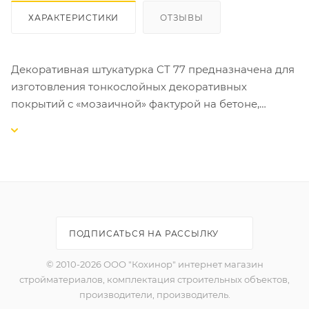
ХАРАКТЕРИСТИКИ
ОТЗЫВЫ
Декоративная штукатурка CT 77 предназначена для
изготовления тонкослойных декоративных
покрытий с «мозаичной» фактурой на бетоне,
цементных и гипсовых штукатурках, гипсокартоне,
древесностружечных плитах и т.д. внутри и снаружи
зданий.
СВОЙСТВА:
-готова к применению;
-выпускается 48 цветовых композиций;
ПОДПИСАТЬСЯ НА РАССЫЛКУ
-устойчива к истиранию и загрязнению;
-атмосферо- и морозостойкая;
© 2010-2026 ООО "Кохинор" интернет магазин
-пригодна для внутренних и наружных работ;
стройматериалов, комплектация строительных объектов,
-экологически безопасна.
производители, производитель.