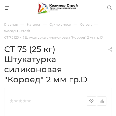
—
—
—
—
Главная
Каталог
Сухие смеси
Ceresit
—
Фасады Ceresit
СТ 75 (25 кг) Штукатурка силиконовая "Короед" 2 мм гр.D
СТ 75 (25 кг)
Штукатурка
силиконовая
"Короед" 2 мм гр.D