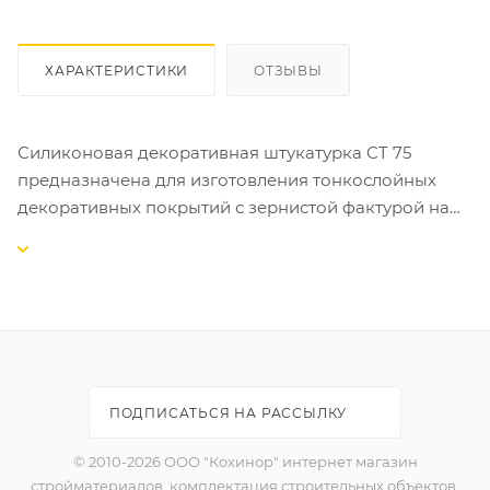
ХАРАКТЕРИСТИКИ
ОТЗЫВЫ
Силиконовая декоративная штукатурка CT 75
предназначена для изготовления тонкослойных
декоративных покрытий с зернистой фактурой на
бетонных основаниях, традиционных и гипсовых
штукатурках, древесностружечных плитах,
гипсокартоне и т.д.
СВОЙСТВА:
-самоочищающиеся (стойкая к загрязнениям);
-высокоэластичные, ударопрочные;
ПОДПИСАТЬСЯ НА РАССЫЛКУ
-высокая стабильность цвета;
-высокая долговечность;
© 2010-2026 ООО "Кохинор" интернет магазин
-низкое водопоглощение;
стройматериалов, комплектация строительных объектов,