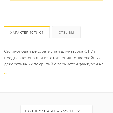
ХАРАКТЕРИСТИКИ
ОТЗЫВЫ
Силиконовая декоративная штукатурка CT 74
предназначена для изготовления тонкослойных
декоративных покрытий с зернистой фактурой на
бетонных основаниях, традиционных и гипсовых
штукатурках, древесностружечных плитах,
гипсокартоне и т.д.
СВОЙСТВА:
-самоочищающиеся (стойкая к загрязнениям);
-высокоэластичные, ударопрочные;
ПОДПИСАТЬСЯ НА РАССЫЛКУ