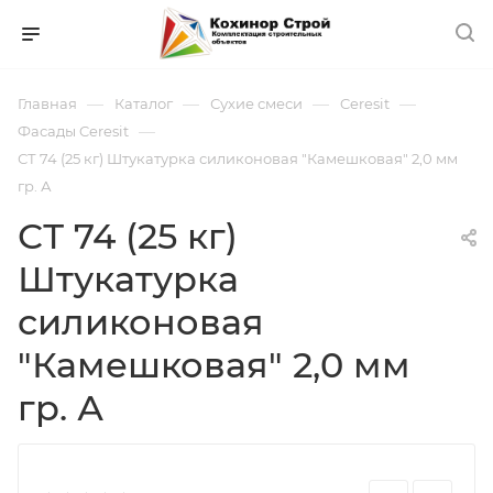
—
—
—
—
Главная
Каталог
Сухие смеси
Ceresit
—
Фасады Ceresit
СТ 74 (25 кг) Штукатурка силиконовая "Камешковая" 2,0 мм
гр. А
СТ 74 (25 кг)
Штукатурка
силиконовая
"Камешковая" 2,0 мм
гр. А