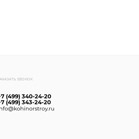
ла BioProtect;
колеровке в соответствии с каталогами цветов Ceresit П
онных композиционных (СФТК) с теплоизоляционным с
 (Ceresit WM) плит. Формула BioProtect обеспечивает в
АКАЗАТЬ ЗВОНОК
+7 (499) 340-24-20
+7 (499) 343-24-20
info@kohinorstroy.ru