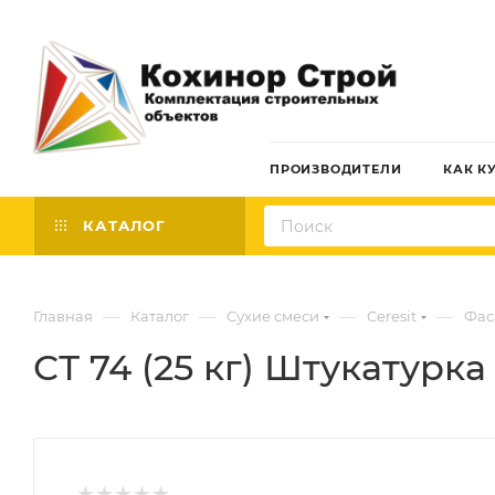
ПРОИЗВОДИТЕЛИ
КАК К
КАТАЛОГ
—
—
—
—
Главная
Каталог
Сухие смеси
Ceresit
Фас
СТ 74 (25 кг) Штукатурк