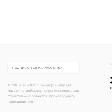
-низкое водопоглощение;
-высокая паропроницаемость;
-высокая стойкость к атмосферным воздействиям;
-высокая стойкость к грибкам и водорослям — форму
-выпускаются в виде базы и подлежат обязательной 
Природы, NCS, RAL.
ОБЛАСТЬ ПРИМЕНЕНИЯ:
Рекомендована для систем фасадных теплоизоляци
пенополистирольных (Ceresit EPS) и минераловатных
стойкость штукатурки к грибкам и водорослям.
З
ПОДПИСАТЬСЯ НА РАССЫЛКУ
© 2010-2026 ООО "Кохинор" интернет
магазин стройматериалов, комплектация
строительных объектов, производители,
производитель.