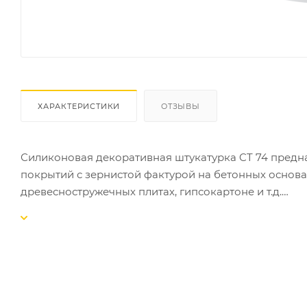
ХАРАКТЕРИСТИКИ
ОТЗЫВЫ
Силиконовая декоративная штукатурка CT 74 предн
покрытий с зернистой фактурой на бетонных основа
древесностружечных плитах, гипсокартоне и т.д.
СВОЙСТВА:
-самоочищающиеся (стойкая к загрязнениям);
-высокоэластичные, ударопрочные;
-высокая стабильность цвета;
-высокая долговечность;