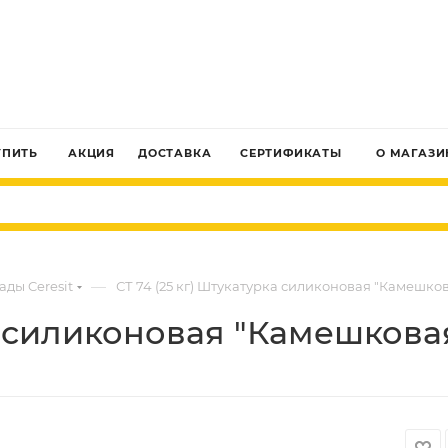
ЗАКАЗАТЬ ЗВОНОК
УПИТЬ
АКЦИЯ
ДОСТАВКА
СЕРТИФИКАТЫ
О МАГАЗИ
—
ады Ceresit
СТ 74 (25 кг) Штукатурка силиконовая "Камешкова
а силиконовая "Камешковая