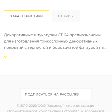
ХАРАКТЕРИСТИКИ
ОТЗЫВЫ
Декоративные штукатурки CT 64 предназначены
для изготовления тонкослойных декоративных
покрытий с зернистой и бороздчатой фактурой на
бетоне, цементных и гипсовых штукатурках,
гипсокартоне, древесностружечных плитах и т.д.
внутри и снаружи зданий.
СВОЙСТВА:
-готовы к применению;
-выпускаются в виде базы и подлежат обязательной
ПОДПИСАТЬСЯ НА РАССЫЛКУ
колеровке;
-обладают низким водопоглощением;
© 2010-2026 ООО "Кохинор" интернет магазин
-эластичные, устойчивы к деформациям;
стройматериалов, комплектация строительных объектов,