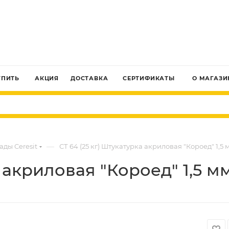
ЗАКАЗАТЬ ЗВОНОК
УПИТЬ
АКЦИЯ
ДОСТАВКА
СЕРТИФИКАТЫ
О МАГАЗИ
—
ады Ceresit
СТ 64 (25 кг) Штукатурка акриловая "Короед" 1,5 
 акриловая "Короед" 1,5 мм