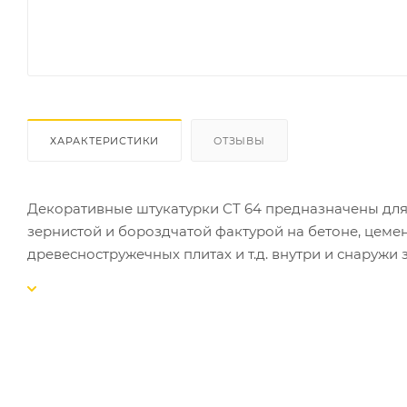
ХАРАКТЕРИСТИКИ
ОТЗЫВЫ
Декоративные штукатурки CT 64 предназначены для
зернистой и бороздчатой фактурой на бетоне, цемен
древесностружечных плитах и т.д. внутри и снаружи 
СВОЙСТВА:
-готовы к применению;
-выпускаются в виде базы и подлежат обязательной
-обладают низким водопоглощением;
-эластичные, устойчивы к деформациям;