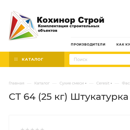
ПРОИЗВОДИТЕЛИ
КАК К
КАТАЛОГ
—
—
—
—
Главная
Каталог
Сухие смеси
Ceresit
Фас
СТ 64 (25 кг) Штукатурка