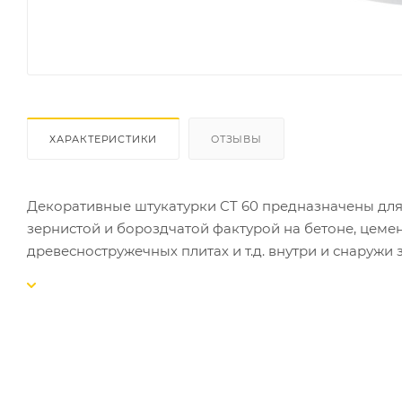
ХАРАКТЕРИСТИКИ
ОТЗЫВЫ
Декоративные штукатурки CT 60 предназначены для
зернистой и бороздчатой фактурой на бетоне, цемен
древесностружечных плитах и т.д. внутри и снаружи 
СВОЙСТВА:
-готовы к применению;
-выпускаются в виде базы и подлежат обязательной
-обладают низким водопоглощением;
-эластичные, устойчивы к деформациям;