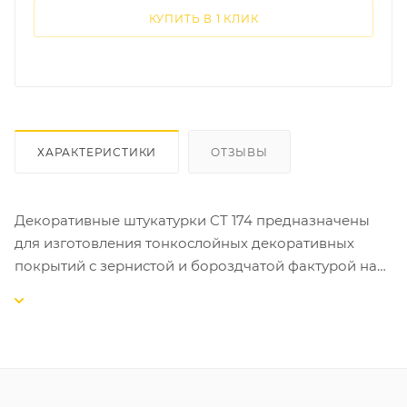
КУПИТЬ В 1 КЛИК
ХАРАКТЕРИСТИКИ
ОТЗЫВЫ
Декоративные штукатурки CT 174 предназначены
для изготовления тонкослойных декоративных
покрытий с зернистой и бороздчатой фактурой на
бетоне, цементных и гипсовых штукатурках,
гипсокартоне, древесностружечных плитах и т.д.
СВОЙСТВА:
-готовы к применению;
-выпускаются в виде базы и подлежат обязательной