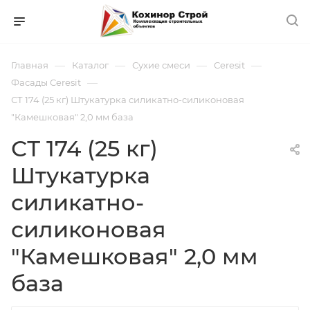
—
—
—
—
Главная
Каталог
Сухие смеси
Ceresit
—
Фасады Ceresit
СТ 174 (25 кг) Штукатурка силикатно-силиконовая
"Камешковая" 2,0 мм база
СТ 174 (25 кг)
Штукатурка
силикатно-
силиконовая
"Камешковая" 2,0 мм
база