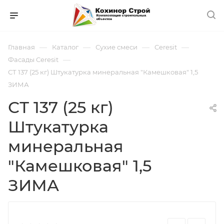
—
—
—
—
Главная
Каталог
Сухие смеси
Ceresit
—
Фасады Ceresit
СТ 137 (25 кг) Штукатурка минеральная "Камешковая" 1,5
ЗИМА
СТ 137 (25 кг)
Штукатурка
минеральная
"Камешковая" 1,5
ЗИМА