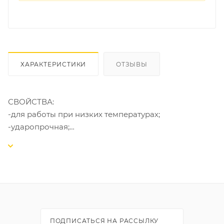
ХАРАКТЕРИСТИКИ
ОТЗЫВЫ
СВОЙСТВА:
-для работы при низких температурах;
-ударопрочная;
-обладает высокой паропроницаемостью;
-гидрофобная;
-устойчива к ультрафиолетовым лучам;
-атмосферо- и морозостойкая;
-пригодна для внутренних и наружных работ;
-экологически безопасна.
ПОДПИСАТЬСЯ НА РАССЫЛКУ