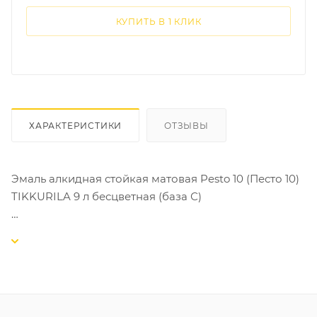
КУПИТЬ В 1 КЛИК
ХАРАКТЕРИСТИКИ
ОТЗЫВЫ
Эмаль алкидная стойкая матовая Pesto 10 (Песто 10)
TIKKURILA 9 л бесцветная (база С)
ОПИСАНИЕ:
Стойкая универсальная матовая эмаль.
ОБЪЕКТЫ ПРИМЕНЕНИЯ:
Стены и потолки, требующие частого мытья, а также