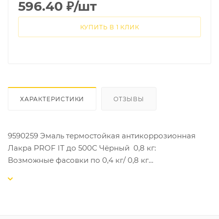
596.40
₽
/шт
КУПИТЬ В 1 КЛИК
ХАРАКТЕРИСТИКИ
ОТЗЫВЫ
9590259 Эмаль термостойкая антикоррозионная
Лакра PROF IT до 500С Чёрный 0,8 кг:
Возможные фасовки по 0,4 кг/ 0,8 кг
Высококачественная эмаль на основе
полиорганосилоксановой смолы. Образует
антикоррозионное жаропрочное покрытие с