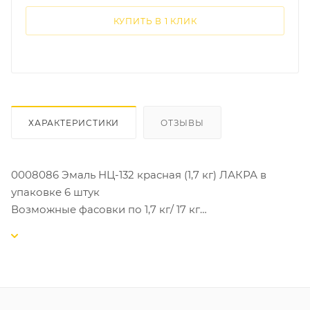
КУПИТЬ В 1 КЛИК
ХАРАКТЕРИСТИКИ
ОТЗЫВЫ
0008086 Эмаль НЦ-132 красная (1,7 кг) ЛАКРА в
упаковке 6 штук
Возможные фасовки по 1,7 кг/ 17 кг
Эмаль НЦ быстросохнущая ЛАКРА (время
высыхания одного слоя не более часа) – это
качественное покрытие, разработанное специально
для быстрой и эффективной отделки различных