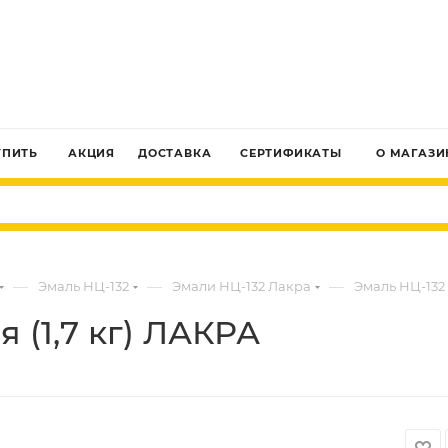
ЗАКАЗАТЬ ЗВОНОК
УПИТЬ
АКЦИЯ
ДОСТАВКА
СЕРТИФИКАТЫ
О МАГАЗИ
—
—
—
Эмаль НЦ-132
Эмали НЦ-132 Лакра
Эмаль НЦ-132 
 (1,7 кг) ЛАКРА