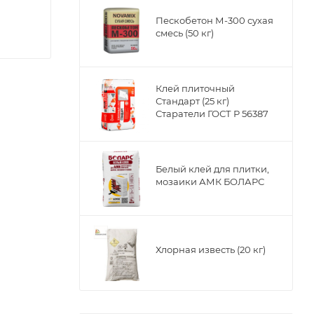
Пескобетон М-300 сухая
смесь (50 кг)
Клей плиточный
Стандарт (25 кг)
Старатели ГОСТ Р 56387
Белый клей для плитки,
мозаики АМК БОЛАРС
е,
ет собой
в. Эмаль
Хлорная известь (20 кг)
окрытия.
овиях и