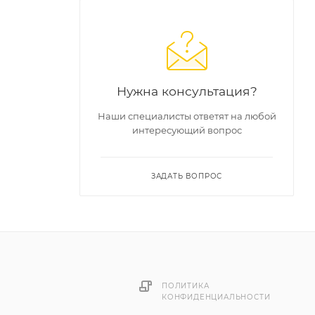
м
Нужна консультация?
 работ в
Наши специалисты ответят на любой
интересующий вопрос
нных
ЗАДАТЬ ВОПРОС
разует
ильные и
 к
ении
ПОЛИТИКА
КОНФИДЕНЦИАЛЬНОСТИ