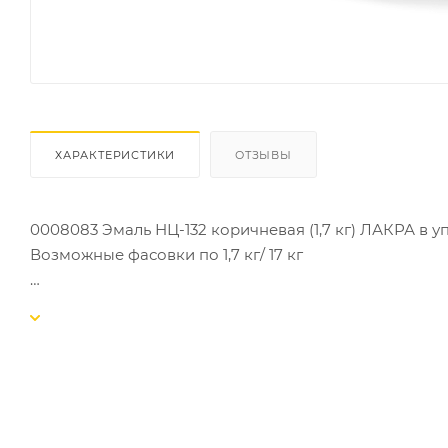
ХАРАКТЕРИСТИКИ
ОТЗЫВЫ
0008083 Эмаль НЦ-132 коричневая (1,7 кг) ЛАКРА в у
Возможные фасовки по 1,7 кг/ 17 кг
Эмаль НЦ быстросохнущая ЛАКРА (время высыхания о
разработанное специально для быстрой и эффектив
готовую к применению краску на основе нитроцелл
с хорошим глянцем и широкой цветовой гаммой. Обл
Образует эластичную и ударопрочную пленку высок
предварительно загрунтованных металлических пов