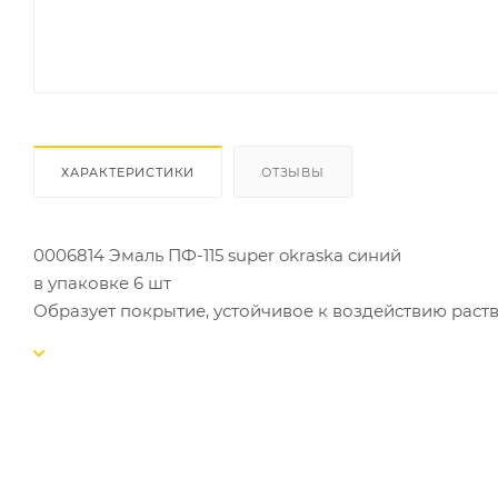
ХАРАКТЕРИСТИКИ
ОТЗЫВЫ
0006814 Эмаль ПФ-115 super okraska синий
в упаковке 6 шт
Образует покрытие, устойчивое к воздействию раст
Применяется для окраски деревянных, металлически
атмосферным воздействиям, а также для внутренних
Примерный расход
В зависимости от свойств окрашиваемой поверхности
общей площадью 5-10 м2