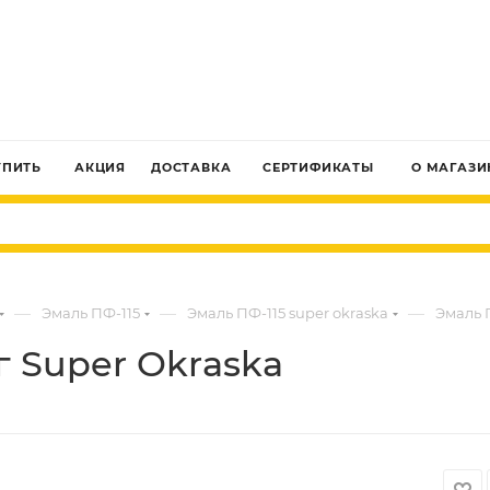
ЗАКАЗАТЬ ЗВОНОК
УПИТЬ
АКЦИЯ
ДОСТАВКА
СЕРТИФИКАТЫ
О МАГАЗИ
—
—
—
Эмаль ПФ-115
Эмаль ПФ-115 super okraska
Эмаль П
г Super Okraska