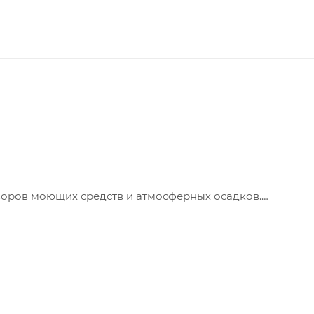
воров моющих средств и атмосферных осадков.
х, бетонных, цементных и других поверхностей, подве
 отделочных работ.
 и цвета эмали, 1кг достаточно для покрытия поверхно