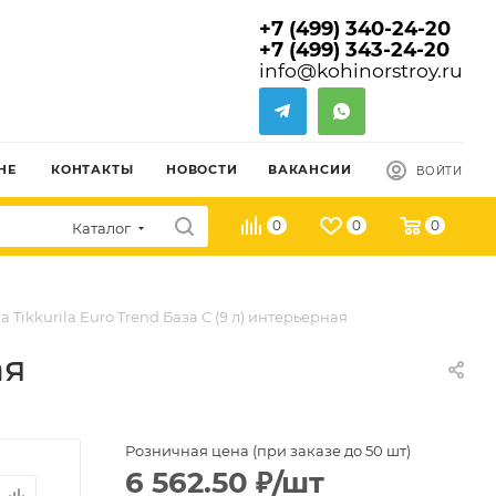
+7 (499) 340-24-20
+7 (499) 343-24-20
info@kohinorstroy.ru
НЕ
КОНТАКТЫ
НОВОСТИ
ВАКАНСИИ
ВОЙТИ
0
0
0
Каталог
а Tikkurila Euro Trend База С (9 л) интерьерная
ая
Розничная цена (при заказе до 50 шт)
6 562.50
₽
/шт