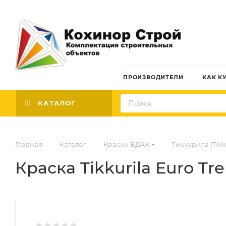
ПРОИЗВОДИТЕЛИ
КАК К
КАТАЛОГ
—
—
—
Главная
Каталог
Краски ВДАК
Тиккурила (Tikk
Краска Tikkurila Euro Tr