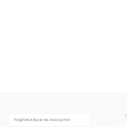
высокой эксплуатационной нагрузкой (холлов, корид
помещениях административной группы лечебно-пр
РАСХОД:
10-12 м²/л по ровной невпитывающей поверхности;
7-9 м²/л по неровной впитывающей поверхности.
З
ПОДПИСАТЬСЯ НА РАССЫЛКУ