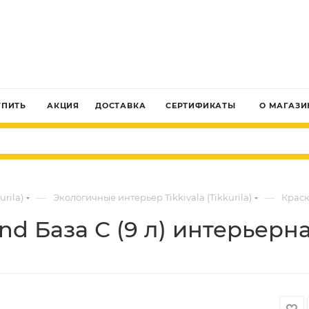
ЗАКАЗАТЬ ЗВОНОК
УПИТЬ
АКЦИЯ
ДОСТАВКА
СЕРТИФИКАТЫ
О МАГАЗИ
—
—
urila)
Экологичные интерьер Tikkivala (Tikkurila)
Краск
end База С (9 л) интерьерн