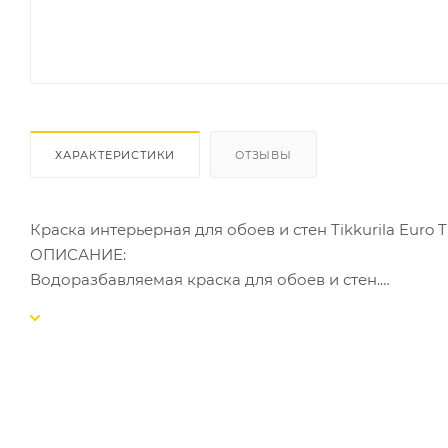
ХАРАКТЕРИСТИКИ
ОТЗЫВЫ
Краска интерьерная для обоев и стен Tikkurila Euro T
ОПИСАНИЕ:
Водоразбавляемая краска для обоев и стен.
ОБЪЕКТЫ ПРИМЕНЕНИЯ:
Предназначена для окраски обоев и стен.
ОБЛАСТЬ ПРИМЕНЕНИЯ:
Предназначена для окраски всех типов обоев, готов
текстурированных и стеклообоев). А также применяе
деревянных поверхностей и гипсокартона внутри п