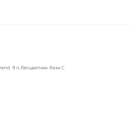
rend 9 л, бесцветная, база C
ых и под окраску (структурных, флизелиновых, виниловы
тся для окраски бетонных, оштукатуренных, кирпичных,
омещений с нормальной и повышенной влажностью, в то