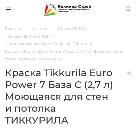
—
—
—
Главная
Каталог
Краски ВДАК
—
Тиккурила (Tikkurila)
—
Экологичные интерьер Tikkivala (Tikkurila)
Краска Tikkurila Euro Power 7 База С (2,7 л) Моющаяся для
стен и потолка ТИККУРИЛА
Краска Tikkurila Euro
Power 7 База С (2,7 л)
Моющаяся для стен
и потолка
ТИККУРИЛА