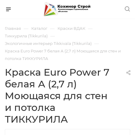
—
—
—
Главная
Каталог
Краски ВДАК
—
Тиккурила (Tikkurila)
—
Экологичные интерьер Tikkivala (Tikkurila)
Краска Euro Power 7 белая А (2,7 л) Моющаяся для стен и
потолка ТИККУРИЛА
Краска Euro Power 7
белая А (2,7 л)
Моющаяся для стен
и потолка
ТИККУРИЛА