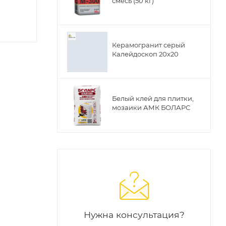
смесь (50 кг)
Керамогранит серый
Калейдоскоп 20х20
Белый клей для плитки,
мозаики АМК БОЛАРС
от 9 л.
ажений.
ения ее
Нужна консультация?
нного