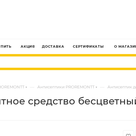
ЗАКАЗАТЬ ЗВОНОК
УПИТЬ
АКЦИЯ
ДОСТАВКА
СЕРТИФИКАТЫ
О МАГАЗИ
—
—
ROREMONTT
Антисептики PROREMONTT
Антисептик д
тное средство бесцветны