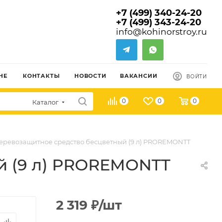
+7 (499) 340-24-20
+7 (499) 343-24-20
info@kohinorstroy.ru
НЕ
КОНТАКТЫ
НОВОСТИ
ВАКАНСИИ
ВОЙТИ
0
0
0
Каталог
еревозащитное средство бесцветный (9 л) PROREMONTT
й (9 л) PROREMONTT
2 319
₽
/шт