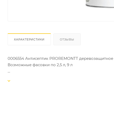
ХАРАКТЕРИСТИКИ
ОТЗЫВЫ
0006554 Антисептик PROREMONTT деревозащитное с
Возможные фасовки по 2,5 л, 9 л
Антисептик для древесины PROREMONTT бесцветный
Это современное бесцветное средство для защиты 
Оно используется для предотвращения разложения д
эстетических качеств.
Средство имеет прозрачную консистенцию и предс