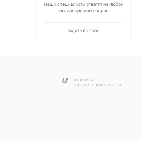
весины,
Наши специалисты ответят на любой
интересующий вопрос
ользовать
 и
ЗАДАТЬ ВОПРОС
есины
ный слой
сины и
ПОЛИТИКА
КОНФИДЕНЦИАЛЬНОСТИ