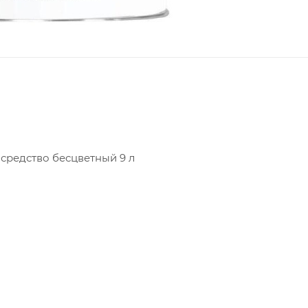
редство бесцветный 9 л
 декоративно-защитный для наружных и внутренних раб
деревянных конструкций от насекомых и грибковых пор
ревесины, увеличения ее срока эксплуатации и сохран
тавляет собой жидкий раствор на основе модифицирова