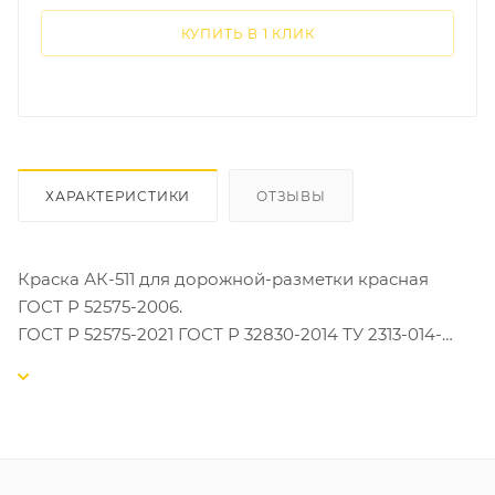
КУПИТЬ В 1 КЛИК
ХАРАКТЕРИСТИКИ
ОТЗЫВЫ
Краска АК-511 для дорожной-разметки красная
ГОСТ Р 52575-2006.
ГОСТ Р 52575-2021 ГОСТ Р 32830-2014 ТУ 2313-014-
18095538-2015
Краска образует влаго-, тепло -, атмосферо -,
износостойкое быстросохнущее покрытие.
Обладает повышенной стойкостью к реагентам,